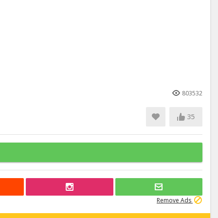
803532
35
Remove Ads