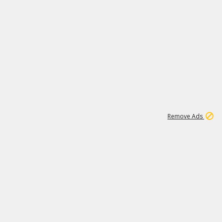
1
11
439K
Remove Ads