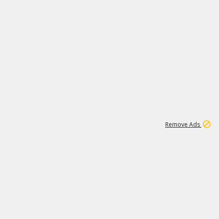
1
1
99K
Remove Ads