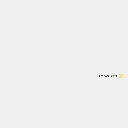
1
11
441K
Remove Ads