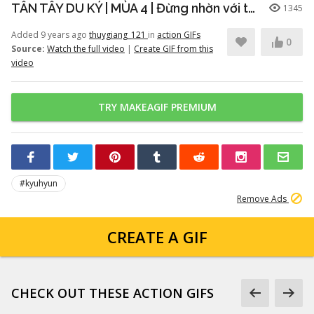
TÂN TÂY DU KÝ | MÙA 4 | Đừng nhờn với thanh niên từng cạo đầu
1345
Added 9 years ago
thuygiang_121
in
action GIFs
0
Source:
Watch the full video
|
Create GIF from this
video
TRY MAKEAGIF PREMIUM
#kyuhyun
Remove Ads
CREATE A GIF
CHECK OUT THESE ACTION GIFS