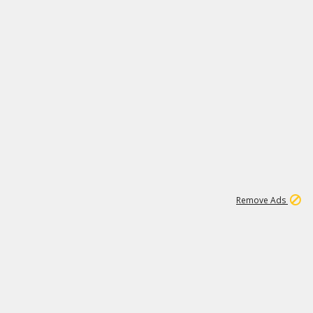
1
192
3M
Remove Ads