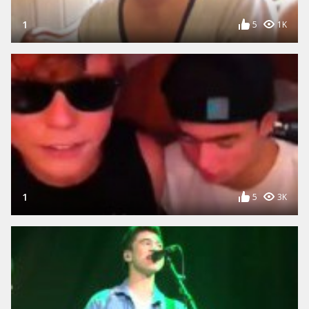
1
5
1K
1
5
3K