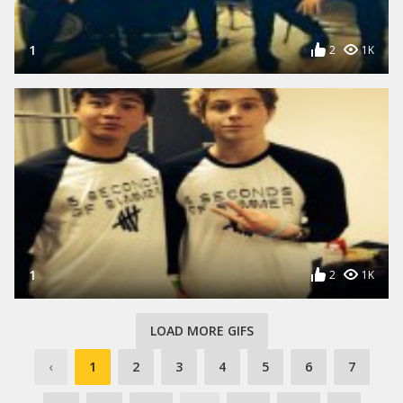
1
2
1K
1
2
1K
LOAD MORE GIFS
‹
1
2
3
4
5
6
7