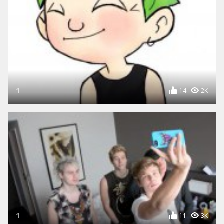
1
14
2K
1
11
3K