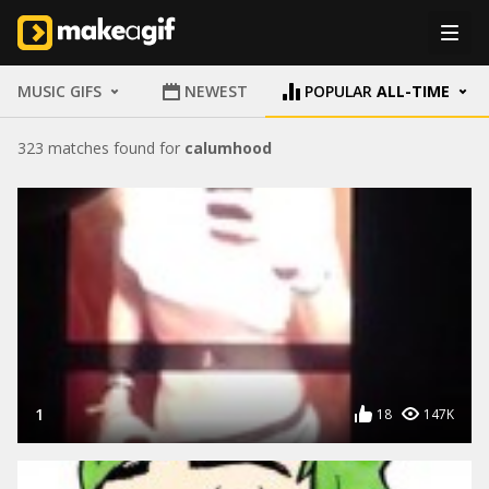
MUSIC GIFS
NEWEST
POPULAR
ALL-TIME
323 matches found for
calumhood
1
18
147K