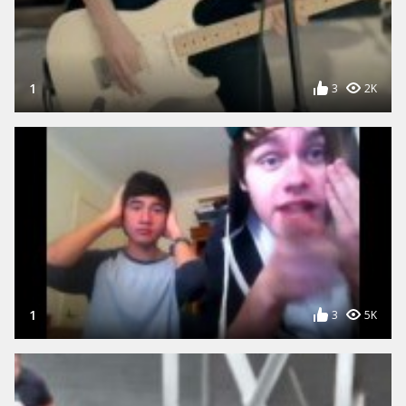
1
3
2K
1
3
5K