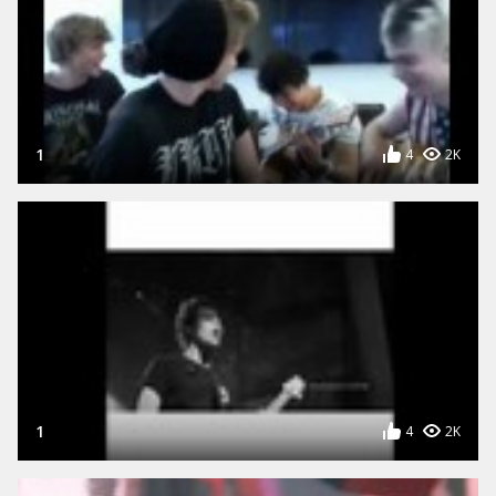
1
4
2K
1
4
2K