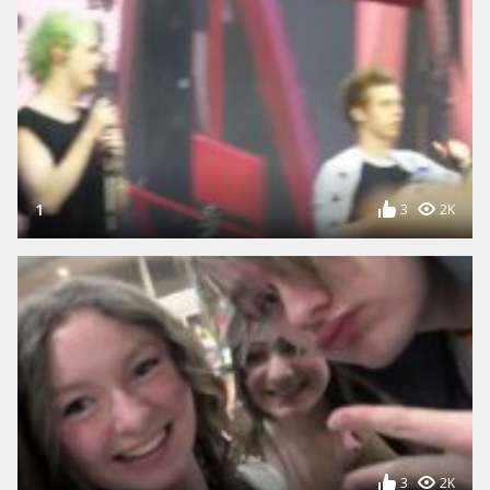
1
3
2K
3
2K