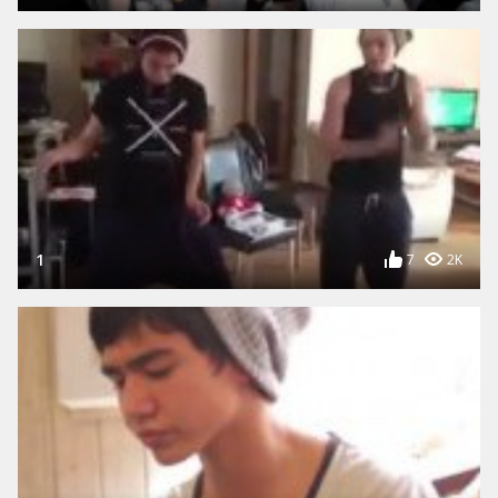
1
7
2K