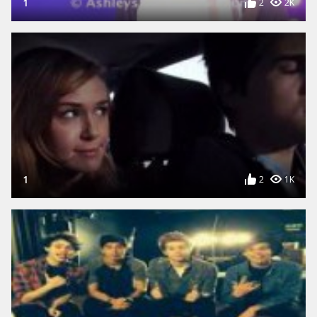
1
2
2K
1
2
1K