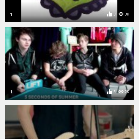
1
3
3K
1
3
2K