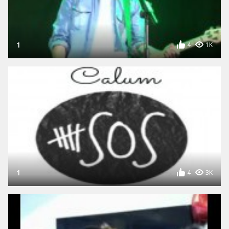
1
4
1K
1
4
3K