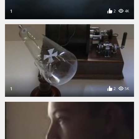
1
2
4K
1
2
5K