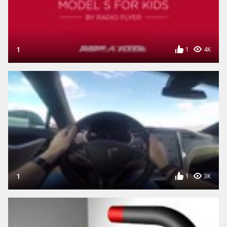
1
1
4K
1
1
3K