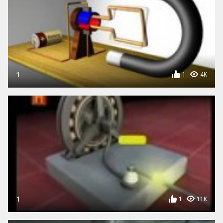
1
1
4K
1
1
11K