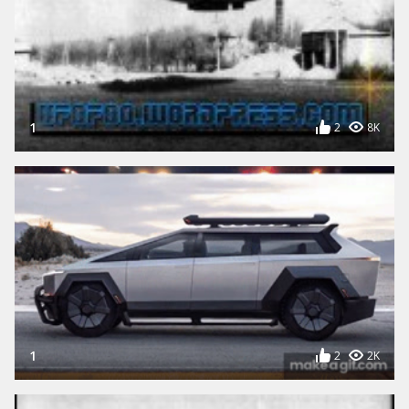
1
2
8K
1
2
2K