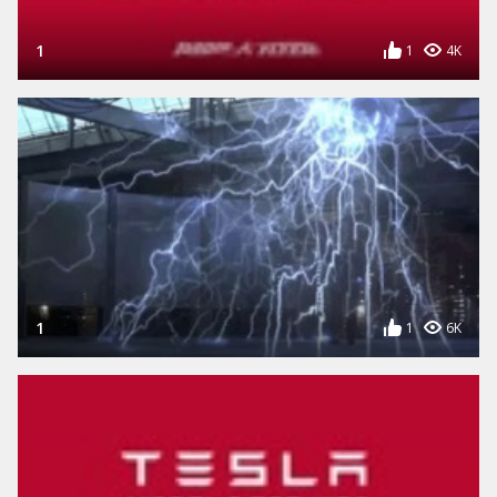
1
1
4K
1
1
6K