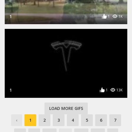
1
1
1K
1
1
13K
LOAD MORE GIFS
‹
1
2
3
4
5
6
7