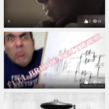
1
2
2K
1
2
3K