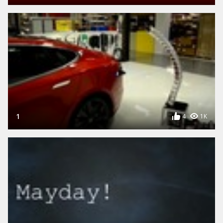
1
4
1K