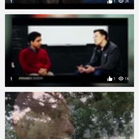
1
1
3K
1
1
1K