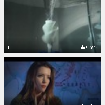
1
1
1K