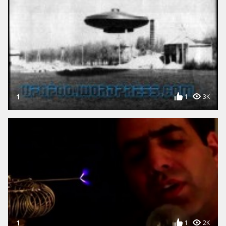
1
1
3K
1
1
2K