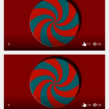
1
17
2K
1
16
2K