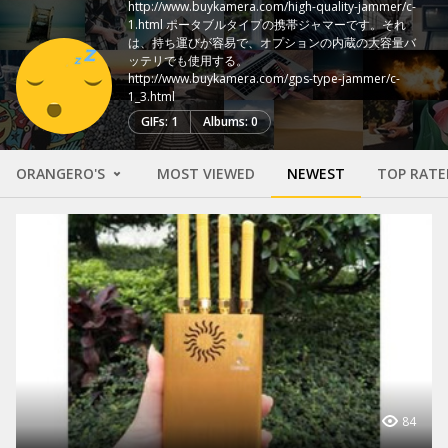
http://www.buykamera.com/high-quality-jammer/c-
1.html ポータブルタイプの携帯ジャマーです。それ
は、持ち運びが容易で、オプションの内蔵の大容量バ
ッテリでも使用する。
http://www.buykamera.com/gps-type-jammer/c-
1_3.html
GIFs: 1
Albums: 0
ORANGERO'S
MOST VIEWED
NEWEST
TOP RATE
84