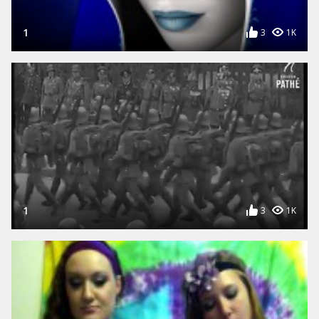
1
3
1K
1
3
1K