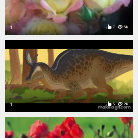
1
7
5K
1
5
2K