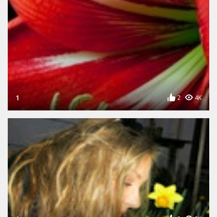
1
2
4K