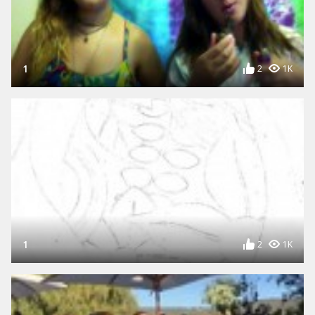
1
2
1K
1
2
1K