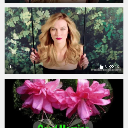
1
8
1K