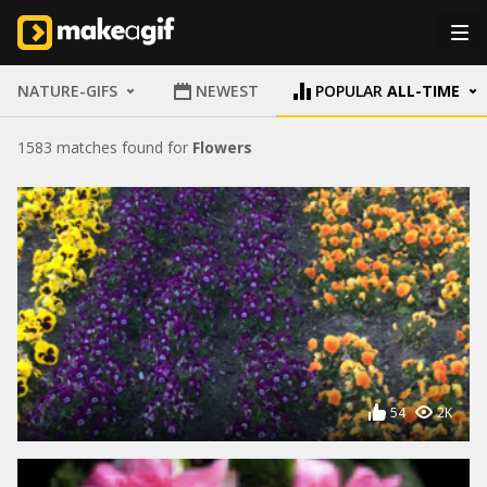
NATURE-GIFS
NEWEST
POPULAR
ALL-TIME
1583 matches found for
Flowers
54
2K