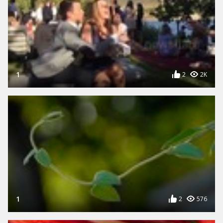
1
2
2K
1
2
576