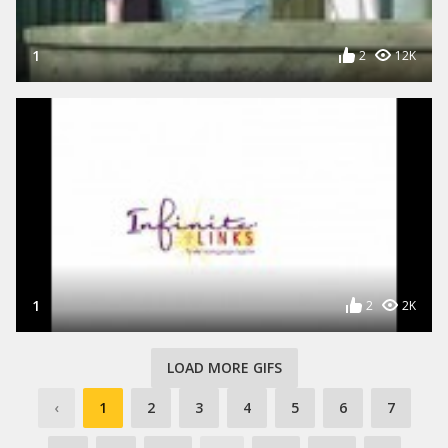
1
2
12K
1
2
2K
LOAD MORE GIFS
‹
1
2
3
4
5
6
7