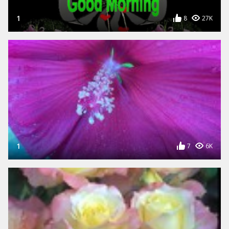
1
8
27K
1
7
6K