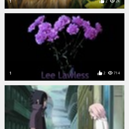
1
2
2K
1
2
714