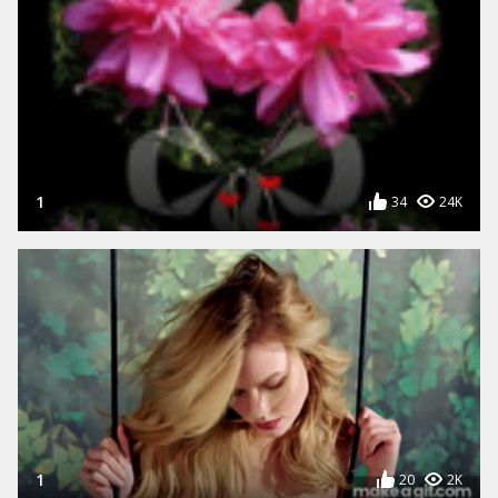
1
34
24K
1
20
2K