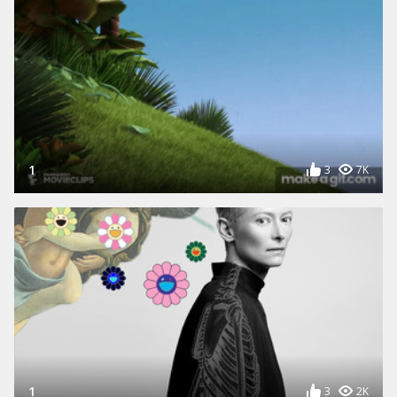
1
3
7K
1
3
2K